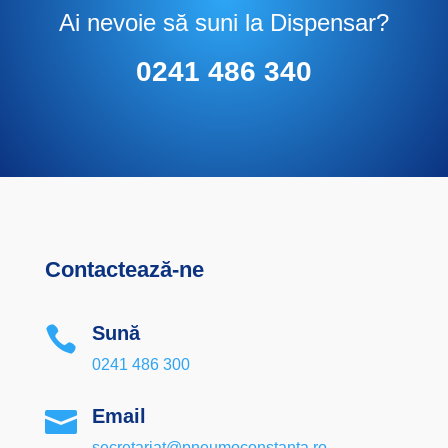
Ai nevoie să suni la Dispensar?
0241 486 340
Contactează-ne
Sună

0241 486 300
Email

secretariat@pneumoconstanta.ro