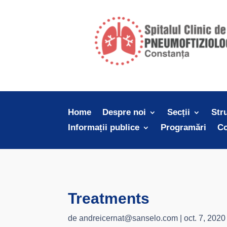
Home
Despre noi
Secții
Str
Informații publice
Programări
Co
Treatments
de
andreicernat@sanselo.com
|
oct. 7, 2020