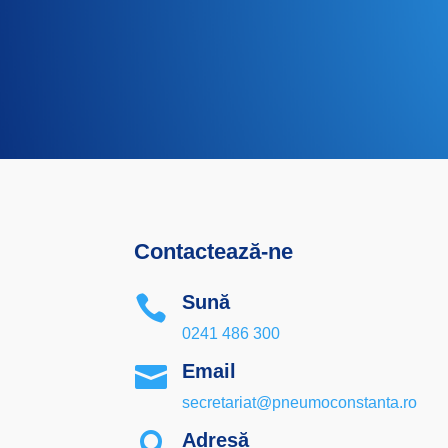
Contactează-ne
Sună

0241 486 300
Email

secretariat@pneumoconstanta.ro
Adresă
