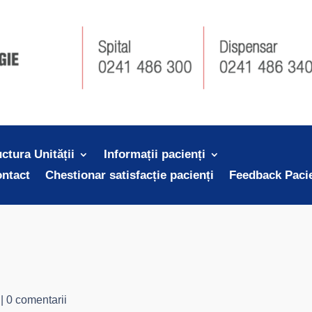
uctura Unității
Informații pacienți
ntact
Chestionar satisfacție pacienți
Feedback Paci
|
0 comentarii